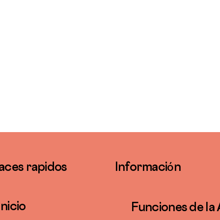
aces rapidos
Informaci
n
ó
Inicio
Funciones de la