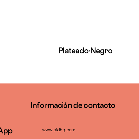
Plateado/Negro
Informaci
n de contacto
ó
 App
www.ofdhq.com